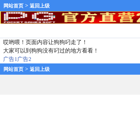
>
网站首页
返回上级
哎哟喂！页面内容让狗狗叼走了！
大家可以到狗狗没有叼过的地方看看！
广告1
广告2
>
网站首页
返回上级