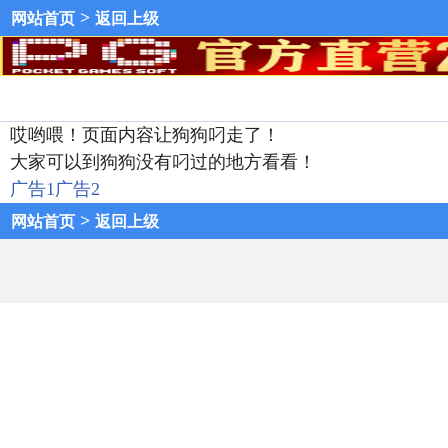
>
网站首页
返回上级
哎哟喂！页面内容让狗狗叼走了！
大家可以到狗狗没有叼过的地方看看！
广告1
广告2
>
网站首页
返回上级