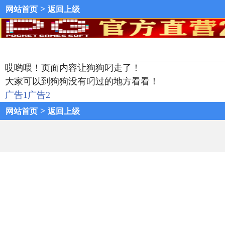
>
网站首页
返回上级
哎哟喂！页面内容让狗狗叼走了！
大家可以到狗狗没有叼过的地方看看！
广告1
广告2
>
网站首页
返回上级