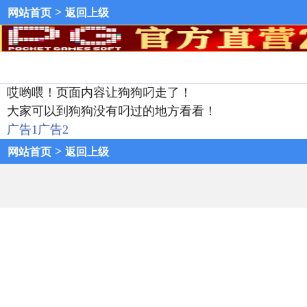
>
网站首页
返回上级
哎哟喂！页面内容让狗狗叼走了！
大家可以到狗狗没有叼过的地方看看！
广告1
广告2
>
网站首页
返回上级